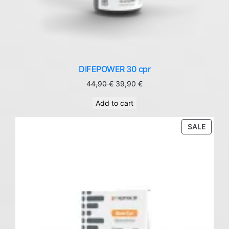
DIFEPOWER 30 cpr
Original
Current
44,90
€
39,90
€
price
price
Add to cart
was:
is:
44,90 €.
39,90 €.
PROD
SALE
ON
SALE