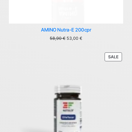
AMINO Nutra-E 200cpr
Original
Current
58,90
€
53,00
€
price
price
was:
is:
58,90 €.
53,00 €.
PROD
SALE
ON
SALE