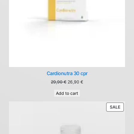
Cardionutra 30 cpr
Original
Current
29,90
€
26,90
€
price
price
Add to cart
was:
is:
29,90 €.
26,90 €.
PROD
SALE
ON
SALE