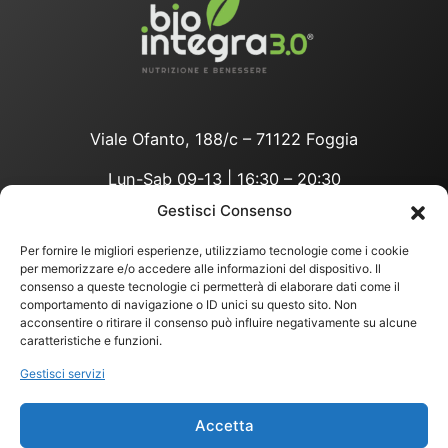
Viale Ofanto, 188/c – 71122 Foggia
Lun-Sab 09-13 | 16:30 – 20:30
Gestisci Consenso
Per fornire le migliori esperienze, utilizziamo tecnologie come i cookie
privacy policy
per memorizzare e/o accedere alle informazioni del dispositivo. Il
COOKIES POLICY
consenso a queste tecnologie ci permetterà di elaborare dati come il
comportamento di navigazione o ID unici su questo sito. Non
COND. VENDITA
acconsentire o ritirare il consenso può influire negativamente su alcune
©
2026
Bio Integra 3.0 Srl
caratteristiche e funzioni.
Partita IVA:
04274020710
– Codice
Gestisci servizi
Fiscale:
04274020710
https://www.instagram.co
https://www.facebook.c
TikTok
X
nutrizioneebene
WhatsApp
Accetta