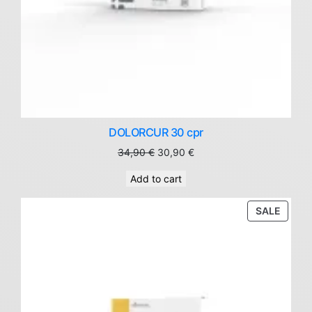
DOLORCUR 30 cpr
Original
Current
34,90
€
30,90
€
price
price
Add to cart
was:
is:
34,90 €.
30,90 €.
PROD
SALE
ON
SALE