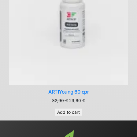
ARTIYoung 60 cpr
Original
Current
32,90
€
29,60
€
price
price
Add to cart
was:
is:
32,90 €.
29,60 €.