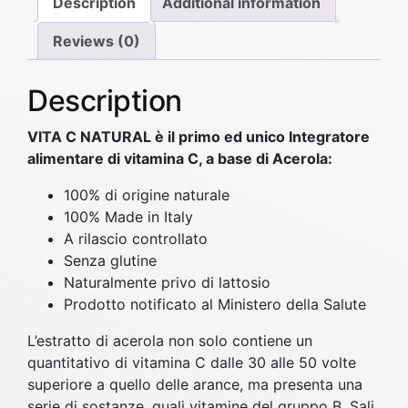
Description
Additional information
U
w
s
R
Reviews (0)
a
:
A
s
2
L
Description
:
2
3
2
,
0
VITA C NATURAL è il primo ed unico Integratore
5
9
c
alimentare di vitamina C, a base di Acerola:
p
,
0
r
100% di origine naturale
9
q
100% Made in Italy
0
€
u
A rilascio controllato
.
a
Senza glutine
€
n
Naturalmente privo di lattosio
.
t
Prodotto notificato al Ministero della Salute
i
L’estratto di acerola non solo contiene un
t
quantitativo di vitamina C dalle 30 alle 50 volte
y
superiore a quello delle arance, ma presenta una
serie di sostanze, quali vitamine del gruppo B, Sali