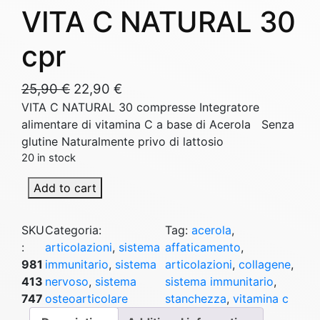
VITA C NATURAL 30
cpr
O
C
25,90
€
22,90
€
r
u
VITA C NATURAL 30 compresse Integratore
alimentare di vitamina C a base di Acerola Senza
i
r
glutine Naturalmente privo di lattosio
g
r
20 in stock
i
e
n
n
Add to cart
V
a
t
I
l
p
T
SKU
Categoria:
Tag:
acerola
, 
p
r
A
:
articolazioni
, 
sistema
affaticamento
, 
r
i
C
981
immunitario
, 
sistema
articolazioni
, 
collagene
, 
i
c
N
413
nervoso
, 
sistema
sistema immunitario
, 
A
747
osteoarticolare
stanchezza
, 
vitamina c
c
e
T
e
i