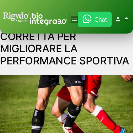
Vai
|
Chat
al
L’ALIMENTAZIONE
contenuto
CORRETTA PER
MIGLIORARE LA
PERFORMANCE SPORTIVA