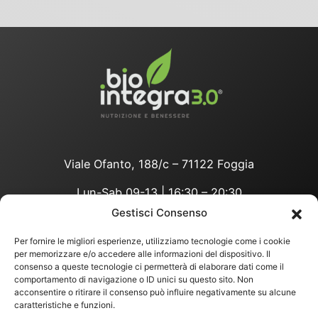
Viale Ofanto, 188/c – 71122 Foggia
Lun-Sab 09-13 | 16:30 – 20:30
Gestisci Consenso
Per fornire le migliori esperienze, utilizziamo tecnologie come i cookie
privacy policy
per memorizzare e/o accedere alle informazioni del dispositivo. Il
consenso a queste tecnologie ci permetterà di elaborare dati come il
COOKIES POLICY
comportamento di navigazione o ID unici su questo sito. Non
COND. VENDITA
acconsentire o ritirare il consenso può influire negativamente su alcune
©
2026
Bio Integra 3.0 Srl
caratteristiche e funzioni.
Partita IVA:
04274020710
– Codice