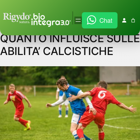
Vai
|
Chat
al
DISIDRATAZIONE –
contenuto
QUANTO INFLUISCE SULLE
ABILITA’ CALCISTICHE